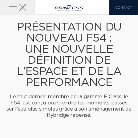
CONTACT
PRÉSENTATION DU
NOUVEAU F54 :
YACHTS À VENDRE
UNE NOUVELLE
GAMME PRINCESS
DÉFINITION DE
CLASSE X
VOIR PLUS
L’ESPACE ET DE LA
LISTE DE COMPARAISON
0
PERFORMANCE
Le tout dernier membre de la gamme F Class, le
F54, est conçu
pour rendre les moments passés
sur l’eau plus simples grâce à son aménagement de
EN
FR
IT
flybridge repensé.
CLASSE Y
CLASSE F