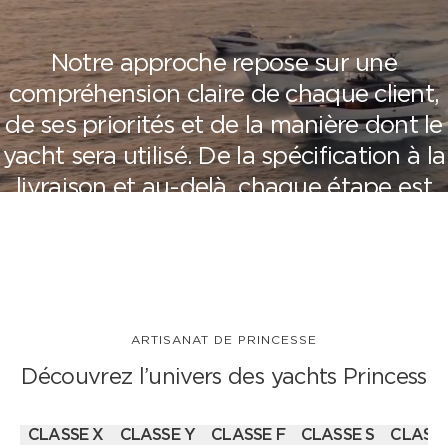
Notre approche repose sur une
compréhension claire de chaque client,
de ses priorités et de la manière dont le
yacht sera utilisé.
De la spécification à la
livraison et au-delà, chaque étape est
gérée avec précision et souci du détail,
garantissant une expérience de
propriété fluide et sans compromis.
ARTISANAT DE PRINCESSE
Découvrez l’univers des
yachts Princess
CLASSE X
CLASSE Y
CLASSE F
CLASSE S
CLASSE