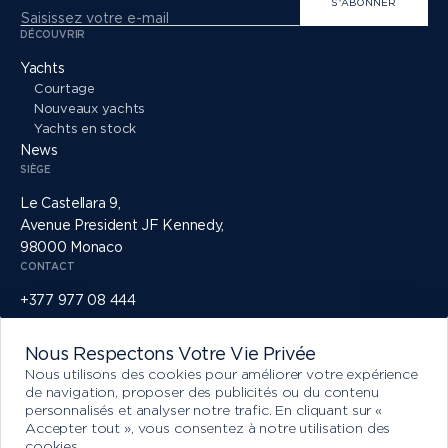
S'ABONNER
DÉCOUVRIR
Yachts
Courtage
Nouveaux yachts
Yachts en stock
News
SIÈGE
Le Castellara 9,
Avenue President JF Kennedy,
98000 Monaco
CONTACT
+377 977 08 444
info@princessyachtsmonaco.com
RÉSEAUX SOCIAUX
Nous Respectons Votre Vie Privée
Nous utilisons des cookies pour améliorer votre expérience
de navigation, proposer des publicités ou du contenu
personnalisés et analyser notre trafic. En cliquant sur «
Accepter tout », vous consentez à notre utilisation des
cookies.