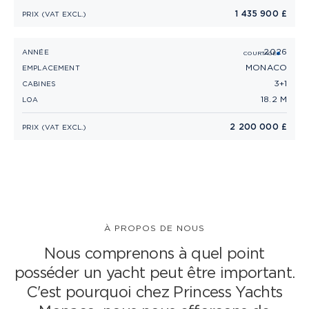
1 435 900 £
PRIX (VAT EXCL.)
2026
PRINCESS F58 (2026)
ANNÉE
COURTAGE
MONACO
EMPLACEMENT
3+1
CABINES
18.2 M
LOA
2 200 000 £
PRIX (VAT EXCL.)
À PROPOS DE NOUS
Nous comprenons à quel point
posséder un yacht peut être important.
C'est pourquoi chez Princess Yachts