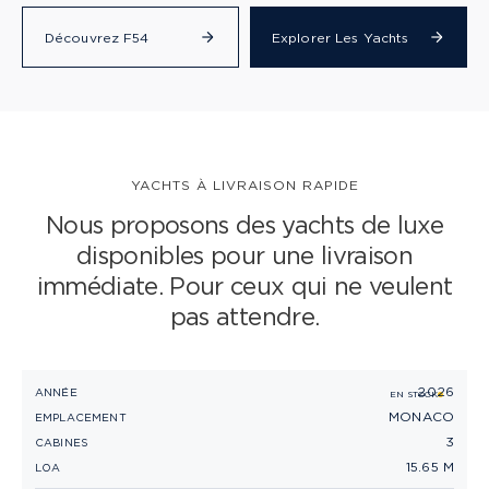
Découvrez F54
Explorer Les Yachts
CLASSE S
CLASSE V
CLASSE C
YACHTS À LIVRAISON RAPIDE
Nous proposons des yachts de luxe
disponibles pour une livraison
immédiate. Pour ceux qui ne veulent
pas attendre.
2026
PRINCESS F50 (2026)
ANNÉE
EN STOCK
MONACO
EMPLACEMENT
3
CABINES
15.65 M
LOA