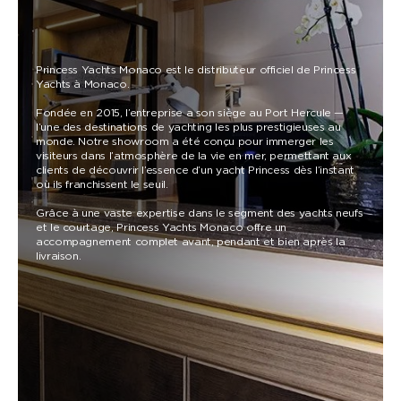
Princess Yachts Monaco est le distributeur officiel de Princess
Yachts à Monaco.
Fondée en 2015, l’entreprise a son siège au Port Hercule —
l’une des destinations de yachting les plus prestigieuses au
monde. Notre showroom a été conçu pour immerger les
visiteurs dans l’atmosphère de la vie en mer, permettant aux
clients de découvrir l’essence d’un yacht Princess dès l’instant
où ils franchissent le seuil.
Grâce à une vaste expertise dans le segment des yachts neufs
et le courtage, Princess Yachts Monaco offre un
accompagnement complet avant, pendant et bien après la
livraison.