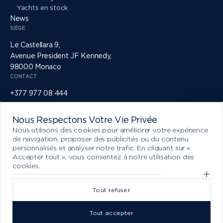
Yachts en stock
News
SIÈGE
Le Castellara 9,
Avenue President JF Kennedy,
98000 Monaco
CONTACT
+377 977 08 444
info@princessyachtsmonaco.com
RÉSEAUX SOCIAUX
Nous Respectons Votre Vie Privée
Nous utilisons des cookies pour améliorer votre expérience
de navigation, proposer des publicités ou du contenu
personnalisés et analyser notre trafic. En cliquant sur «
Accepter tout », vous consentez à notre utilisation des
cookies.
Afficher les préférences de cookies optionnelles
Tout refuser
2026@PRINCESS YACHTS MONACO FR
PRIVACY POLICY
TERMS OF USE
LEGAL NOTICE
Tout accepter
TOUS DROITS RÉSERVÉS