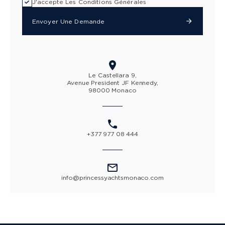
J'accepte Les Conditions Générales
CLASSE S
Envoyer Une Demande
CLASSE V
CLASSE C
Le Castellara 9,
Avenue President JF Kennedy,
98000 Monaco
+377 977 08 444
info@princessyachtsmonaco.com