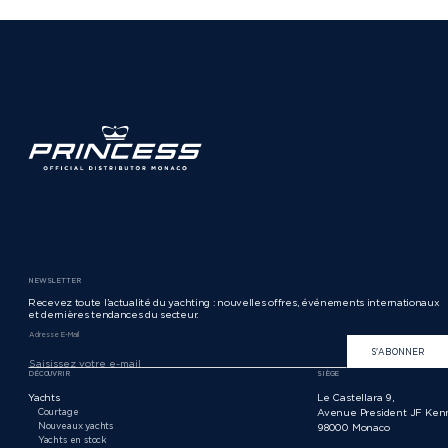
NEWSLETTER
Recevez toute l’actualité du yachting : nouvelles offres, événements internationaux
et dernières tendances du secteur.
Adresse E-Mail
S'ABONNER
DÉCOUVRIR
SIÈGE
Yachts
Le Castellara 9,
Courtage
Avenue President JF Ken
Nouveaux yachts
98000 Monaco
Yachts en stock