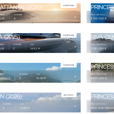
TTAN 68 (2020)
PRINCESS
COURTAGE
EMENT
CABINES
LOA
PRIX (VAT EXCL.)
UIE
4
21.2 M
3 100 000 €
 (2025)
RIVA CEN
COURTAGE
MENT
CABINES
LOA
PRIX (VAT EXCL.)
UIE
2
14.92 M
1 250 000 €
PRINCES
COURTAGE
MENT
CABINES
LOA
PRIX (VAT PAID)
TURQUIE
3
16.08 M
8 600 000 €
N (2026)
PRINCESS
EN STOCK
CABINES
LOA
PRIX (VAT EXCL.)
2
15.49 M
PRIX SUR DEMA