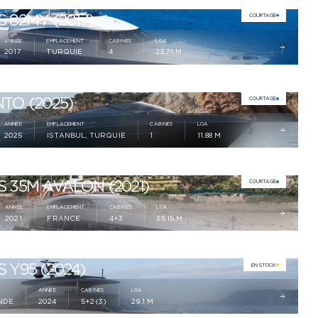
 82MY (2017)
COURTAGE
ANNÉE
EMPLACEMENT
CABINES
LOA
2017
TURQUIE
4
23.71 M
TO (2025)
COURTAGE
ANNÉE
EMPLACEMENT
CABINES
LOA
2025
ISTANBUL, TURQUIE
1
11.88 M
S 35M AVALON (2021)
COURTAGE
ANNÉE
EMPLACEMENT
CABINES
LOA
2021
FRANCE
4+3
35.15 M
 Y95 (2024)
EN STOCK
ANNÉE
CABINES
LOA
NDE
2024
5+2(3)
29.1 M