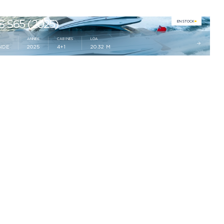
 S65 (2025)
EN STOCK
ANNÉE
CABINES
LOA
NDE
2025
4+1
20.32 M