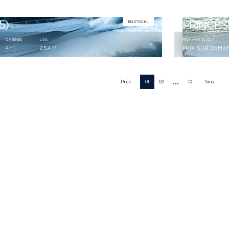
5)
PRINCESS
EN STOCK
CABINES
LOA
PRIX (VAT EXCL.)
4+1
25.4 M
PRIX SUR DEMA
...
Préc.
01
02
10
Suiv.