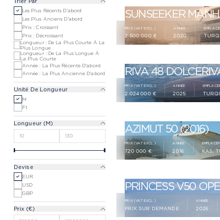
Trier Par
SUNSEEKER MANHA
Les Plus Récents D'abord
Les Plus Anciens D'abord
Prix : Croissant
PRIX (VAT EXCL.)
ANNÉE
EMPLAC
Prix : Décroissant
2 500 000 €
2020
TURQ
Longueur : De La Plus Courte À La
Plus Longue
Longueur : De La Plus Longue À
La Plus Courte
Année : La Plus Récente D'abord
RIVA 48 DOLCERIVA
Année : La Plus Ancienne D'abord
PRIX (VAT EXCL.)
ANNÉE
EMPLACE
Unité De Longueur
2 024 000 €
2025
TURQ
M
Ft
Longueur (
M
)
AZIMUT 50 (2016)
PRIX (VAT EXCL.)
ANNÉE
EMPLACE
720 000 €
2016
KAS, 
Devise
EUR
PRINCESS V50 OPE
USD
GBP
PRIX (VAT EXCL.)
ANNÉE
Prix (
€
)
PRIX SUR DEMANDE
2026