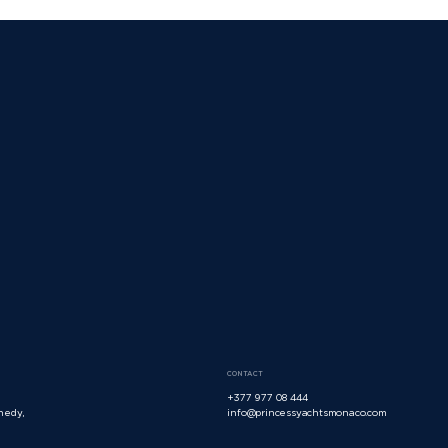
CONTACT
+377 977 08 444
nedy,
info@princessyachtsmonaco.com