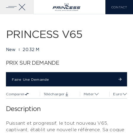
CONTACT
Galerie
20 PHOTOS
Ajouter Au
Télécharger La
Comparateur
Brochure
Accueil
Yachts
Princess V65
PRINCESS V65
YACHTS À VENDRE
GAMME PRINCESS
New
20.32 M
CLASSE X
VOIR PLUS
PRIX SUR DEMANDE
Faire Une Demande
LISTE DE COMPARAISON
0
Faire Une Demande
Comparer
Télécharger
Meter
Euro
EN
FR
IT
Description
CLASSE Y
Puissant et progressif, le tout nouveau V65,
captivant, établit une nouvelle référence. Sa coque
CLASSE F