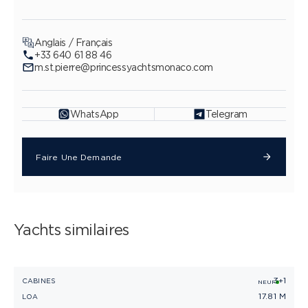
Anglais / Français
+33 640 61 88 46
m.st.pierre@princessyachtsmonaco.com
WhatsApp
Telegram
Faire Une Demande
Yachts similaires
3+1
PRINCESS V55
CABINES
C
NEUF
17.81 M
LOA
L