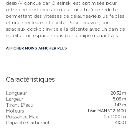
deep-V conçue par Olesinski est optimisée pour
offrir une portance accrue et une traînée réduite,
CLASSE S
permettant des vitesses de déjaugeage plus faibles
et une meilleure efficacité. Pour recevoir, son
CLASSE V
spacieux cockpit invite à la détente avec un bain de
soleil et un espace repas bien équipé menant à la
CLASSE C
cuisine arrière entièrement équipée. Avec cinq lames
de hard-top au choix et des moteurs vous
AFFICHER MOINS
AFFICHER PLUS
propulsant jusqu’à 38 nœuds, le tout nouveau V65
est aussi vivace que vaillant. Son salon modulable
peut être climatisé ou ouvert sur l’extérieur grâce à
trois portes coulissantes arrière et à un toit
Caractéristiques
ouvrant rétractable. Sous le pont, huit invités
profitent de quatre cabines magnifiquement
Longueur
20.32 m
aménagées, toutes baignées de lumière naturelle
Largeur
5.08 m
grâce à d’élégants vitrages de coque, avec la
Tirant D'eau
1.47 m
possibilité d’ajouter une cabine simple à l’arrière
Moteurs
Twin MAN V12-1400
pour des invités occasionnels ou l’équipage.
Puissance Max
2 x 1400 hp
Capacité Carburant
4100 l