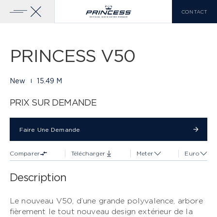
CONTACT
Galerie
25 PHOTOS
Ajouter Au
Télécharger La
Comparateur
Brochure
Accueil
Yachts
Princess V50
PRINCESS V50
YACHTS À VENDRE
GAMME PRINCESS
New
15.49 M
CLASSE X
VOIR PLUS
PRIX SUR DEMANDE
LISTE DE COMPARAISON
0
Faire Une Demande
Faire Une Demande
Comparer
Télécharger
Meter
Euro
EN
FR
IT
Description
CLASSE Y
Le nouveau V50, d’une grande polyvalence, arbore
fièrement le tout nouveau design extérieur de la
CLASSE F