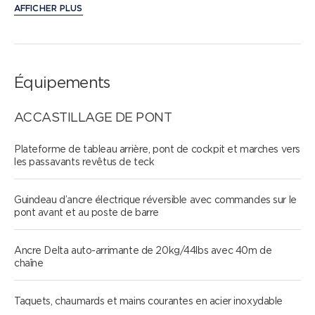
une troisième cabine. Cet exemple exceptionnel de
AFFICHER PLUS
savoir-faire sans compromis garantit des aventures
mémorables.
Équipements
ACCASTILLAGE DE PONT
Plateforme de tableau arrière, pont de cockpit et marches vers
les passavants revêtus de teck
Guindeau d’ancre électrique réversible avec commandes sur le
pont avant et au poste de barre
Ancre Delta auto-arrimante de 20kg/44lbs avec 40m de
chaîne
Taquets, chaumards et mains courantes en acier inoxydable