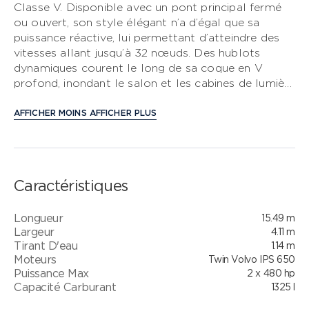
Classe V. Disponible avec un pont principal fermé
ou ouvert, son style élégant n’a d’égal que sa
CLASSE S
puissance réactive, lui permettant d’atteindre des
vitesses allant jusqu’à 32 nœuds. Des hublots
CLASSE V
dynamiques courent le long de sa coque en V
profond, inondant le salon et les cabines de lumière
CLASSE C
naturelle. Cet esprit de design extérieur
contemporain se prolonge à l’intérieur. Sur le
AFFICHER MOINS
AFFICHER PLUS
modèle avec salon de pont, le plancher en bois se
retrouve dans tout le pont principal et les espaces
de cuisine, tandis que les deux sièges de pilotage en
cuir noir Nero constituent une nouvelle signature
Caractéristiques
sur l’ensemble de la gamme Classe V. La suite
propriétaire pleine largeur est un refuge accueillant,
Longueur
15.49 m
tandis que la cabine avant, dotée d’un grand lit
Largeur
4.11 m
double, offre l’option de couchettes en ciseaux.
Tirant D'eau
1.14 m
Son salon inférieur parfaitement aménagé peut être
Moteurs
Twin Volvo IPS 650
utilisé comme espace de réception ou, en option,
Puissance Max
2 x 480 hp
transformé en couchage double d’appoint. Il est
Capacité Carburant
1325 l
également possible de configurer cet espace avec