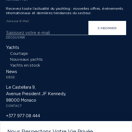
Recevez toute l’actualité du yachting : nouvelles offres, événements
internationaux et dernières tendances du secteur.
Adresse E-Mail
S'ABONNER
DÉCOUVRIR
Yachts
Courtage
Nouveaux yachts
Yachts en stock
News
SIÈGE
Le Castellara 9,
Avenue President JF Kennedy,
98000 Monaco
CONTACT
+377 977 08 444
info@princessyachtsmonaco.com
RÉSEAUX SOCIAUX
Nous Respectons Votre Vie Privée