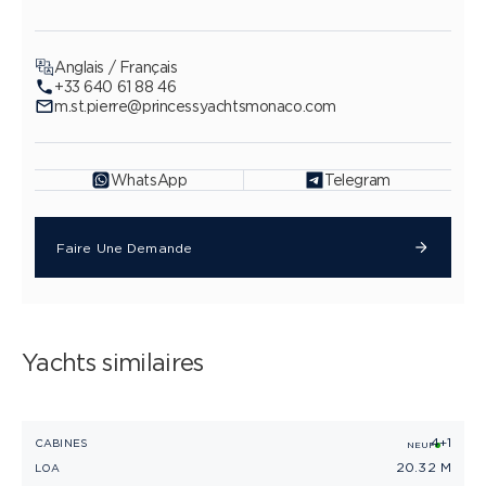
Anglais / Français
+33 640 61 88 46
m.st.pierre@princessyachtsmonaco.com
WhatsApp
Telegram
Faire Une Demande
Yachts similaires
4+1
PRINCESS V65
CABINES
C
NEUF
20.32 M
LOA
L