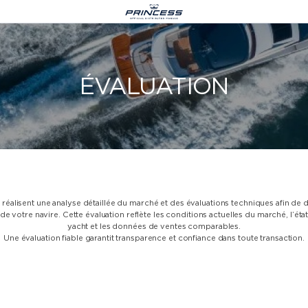
Le Castellara 9,
ÉVALUATION
Avenue President JF Kennedy,
98000 Monaco
+377 977 08 444
info@princessyachtsmonaco.com
 ANNONCE LE S74, UNE ÉVOLUTION
réalisent une analyse détaillée du marché et des évaluations techniques afin de 
L’ICONIQUE S CLASS, LANCEMENT
S
CROATIA
LOGISTIQUE
REJOIGNEZ-NOUS AU BOOT DÜSSE
de votre navire. Cette évaluation reflète les conditions actuelles du marché, l’ét
yacht et les données de ventes comparables.
Une évaluation fiable garantit transparence et confiance dans toute transaction.