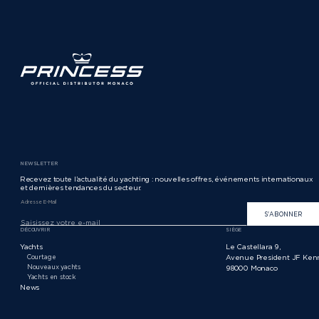
NEWSLETTER
Recevez toute l’actualité du yachting : nouvelles offres, événements internationaux
et dernières tendances du secteur.
Adresse E-Mail
S'ABONNER
DÉCOUVRIR
SIÈGE
Yachts
Le Castellara 9,
Courtage
Avenue President JF Ken
Nouveaux yachts
98000 Monaco
Yachts en stock
News