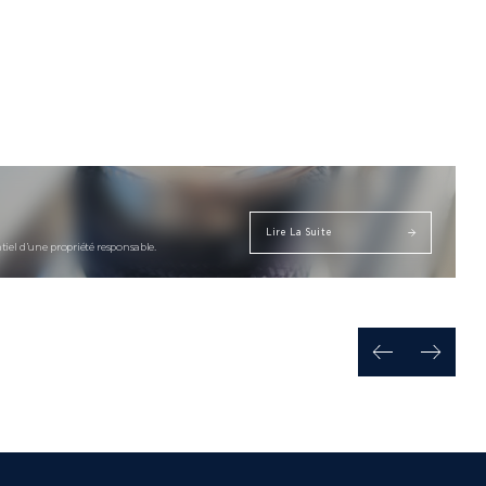
Lire La Suite
iel d’une propriété responsable.