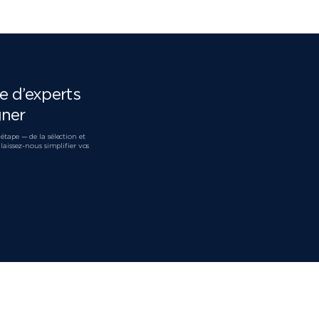
 d’experts
gner
tape — de la sélection et
aissez-nous simplifier vos