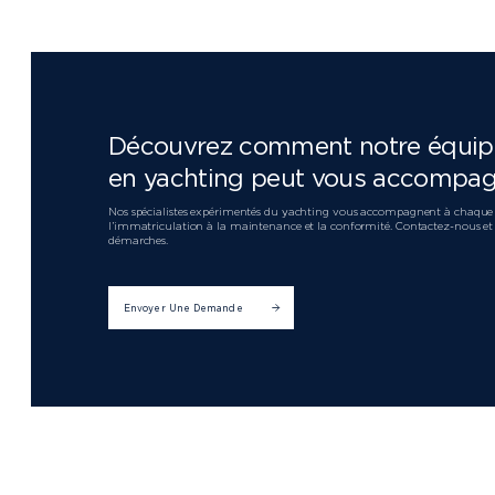
Découvrez comment notre équipe
en yachting peut vous accompa
Nos spécialistes expérimentés du yachting vous accompagnent à chaque é
l’immatriculation à la maintenance et la conformité. Contactez-nous et l
démarches.
Envoyer Une Demande