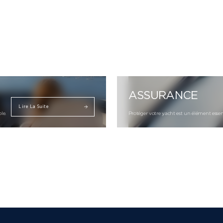
ASSURANCE
Lire La Suite
le.
Protéger votre yacht est un élément essent