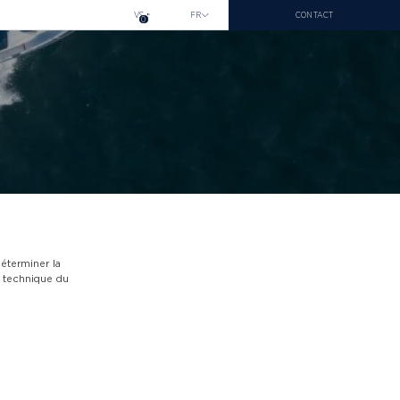
VS
FR
CONTACT
0
déterminer la
LDORF 2026
at technique du