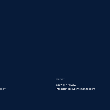
CONTACT
+377 977 08 444
nedy,
info@princessyachtsmonaco.com