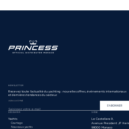
NEWSLETTER
Recevez toute l’actualité du yachting : nouvelles offres, événements internationaux
et dernières tendances du secteur.
Adresse E-Mail
S'ABONNER
DÉCOUVRIR
SIÈGE
Yachts
Le Castellara 9,
Courtage
Avenue President JF Ken
Nouveaux yachts
98000 Monaco