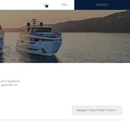
VS
FR
CONTACT
0
e en V profond
x garantit un
LDORF 2026
Masquer
Filters
Afficher
Filters