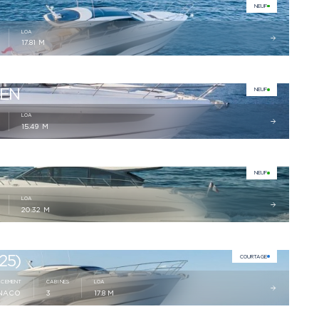
NEUF
LOA
17.81 M
PEN
NEUF
LOA
15.49 M
NEUF
LOA
20.32 M
25)
COURTAGE
ACEMENT
CABINES
LOA
NACO
3
17.8 M