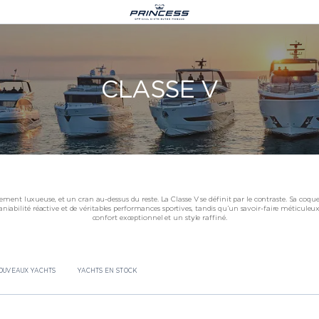
Le Castellara 9,
CLASSE V
Avenue President JF Kennedy,
98000 Monaco
+377 977 08 444
info@princessyachtsmonaco.com
ement luxueuse, et un cran au-dessus du reste. La Classe V se définit par le contraste. Sa coqu
 ANNONCE LE S74, UNE ÉVOLUTION
niabilité réactive et de véritables performances sportives, tandis qu’un savoir-faire méticuleu
L’ICONIQUE S CLASS, LANCEMENT
confort exceptionnel et un style raffiné.
S
CROATIA
LOGISTIQUE
REJOIGNEZ-NOUS AU BOOT DÜSSE
OUVEAUX YACHTS
YACHTS EN STOCK