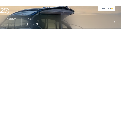
25)
EN STOCK
CABINES
LOA
2
16.02 M