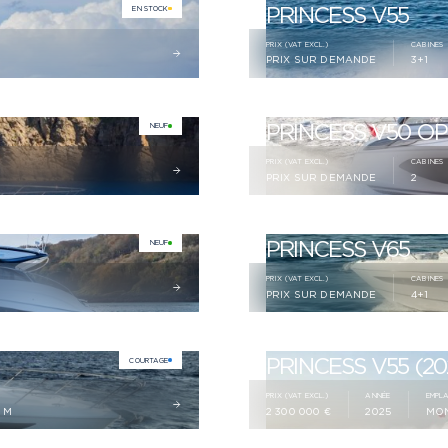
PRINCESS V55
EN STOCK
PRIX (VAT EXCL.)
CABINES
PRIX SUR DEMANDE
3+1
PRINCESS V50 O
NEUF
PRIX (VAT EXCL.)
CABINES
PRIX SUR DEMANDE
2
PRINCESS V65
NEUF
PRIX (VAT EXCL.)
CABINES
PRIX SUR DEMANDE
4+1
PRINCESS V55 (20
COURTAGE
PRIX (VAT EXCL.)
ANNÉE
EMPL
8 M
2 300 000 €
2025
MO