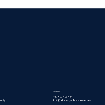
CONTACT
+377 977 08 444
nedy,
info@princessyachtsmonaco.com