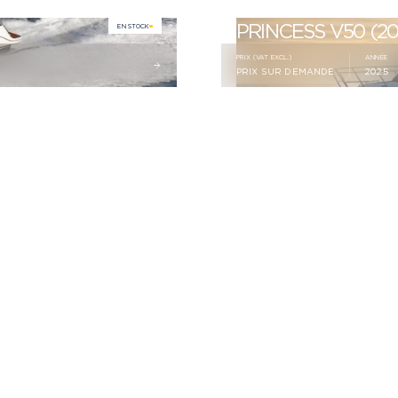
PRINCESS V50 (20
EN STOCK
PRIX (VAT EXCL.)
ANNÉE
PRIX SUR DEMANDE
2025