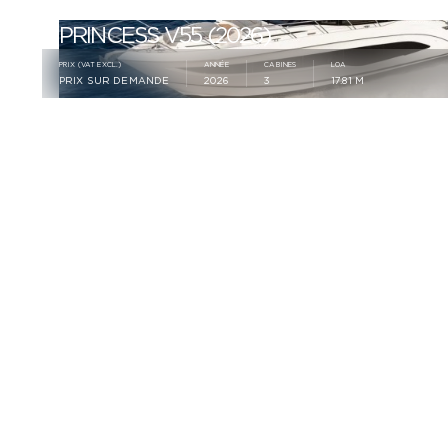
PRINCESS V55 (2026)
Année De Construction
PRIX (VAT EXCL.)
ANNÉE
CABINES
LOA
PRIX SUR DEMANDE
2026
3
17.81 M
Cabines
Statut
Neuf
Occasion
Emplacements
Malta
(1)
Monaco
(1)
Marques Populaires
Princess
(10)
Afficher Les Yachts Vendus