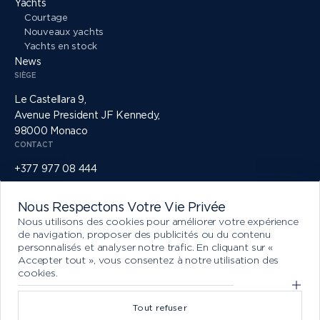
Yachts
Courtage
Nouveaux yachts
Yachts en stock
News
SIÈGE
Le Castellara 9,
Avenue President JF Kennedy,
98000 Monaco
CONTACT
+377 977 08 444
info@princessyachtsmonaco.com
RÉSEAUX SOCIAUX
Nous Respectons Votre Vie Privée
Nous utilisons des cookies pour améliorer votre expérience
de navigation, proposer des publicités ou du contenu
personnalisés et analyser notre trafic. En cliquant sur «
Accepter tout », vous consentez à notre utilisation des
cookies.
Afficher les préférences de cookies optionnelles
Tout refuser