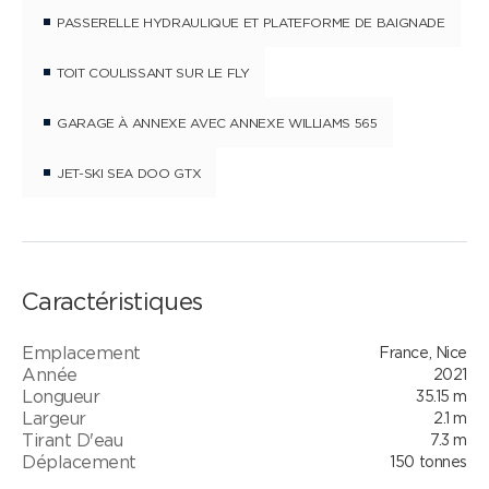
aménagées et 3 cabines en option pour un
PASSERELLE HYDRAULIQUE ET PLATEFORME DE BAIGNADE
équipage de 5 personnes.
TOIT COULISSANT SUR LE FLY
GARAGE À ANNEXE AVEC ANNEXE WILLIAMS 565
JET-SKI SEA DOO GTX
Caractéristiques
Emplacement
France, Nice
Année
2021
Longueur
35.15 m
Largeur
2.1 m
Tirant D'eau
7.3 m
Déplacement
150 tonnes