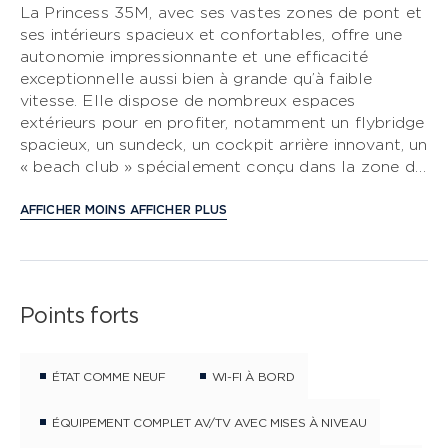
La Princess 35M, avec ses vastes zones de pont et
ses intérieurs spacieux et confortables, offre une
CLASSE S
autonomie impressionnante et une efficacité
exceptionnelle aussi bien à grande qu’à faible
CLASSE V
vitesse. Elle dispose de nombreux espaces
extérieurs pour en profiter, notamment un flybridge
CLASSE C
spacieux, un sundeck, un cockpit arrière innovant, un
« beach club » spécialement conçu dans la zone du
tableau arrière, et bien plus encore. La Princess
35M se distingue également par un espace intérieur
AFFICHER MOINS
AFFICHER PLUS
impressionnant. Les invités apprécieront la taille
exceptionnelle des espaces de vie, de loisirs et de
divertissement. Les fenêtres panoramiques pleine
hauteur créent une merveilleuse sensation d’espace
Points forts
et de luminosité, complétée par des balcons
hydrauliques en option et des portes coulissantes
de chaque côté. À l’avant du yacht se trouve une
ÉTAT COMME NEUF
WI-FI À BORD
suite propriétaire incroyablement spacieuse avec
bureau dédié, dressing et salle de bains. Le pont
ÉQUIPEMENT COMPLET AV/TV AVEC MISES À NIVEAU
inférieur comprend 3 cabines magnifiquement