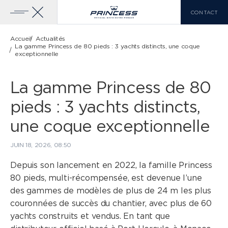
CONTACT
Accueil
Actualités
La gamme Princess de 80 pieds : 3 yachts distincts, une coque
exceptionnelle
YACHTS À VENDRE
GAMME PRINCESS
La gamme Princess de 80
pieds : 3 yachts distincts,
CLASSE X
VOIR PLUS
LISTE DE COMPARAISON
une coque exceptionnelle
0
JUIN 18, 2026, 08:50
Depuis son lancement en 2022, la famille Princess
80 pieds, multi-récompensée, est devenue l’une
EN
FR
IT
des gammes de modèles de plus de 24 m les plus
CLASSE Y
couronnées de succès du chantier, avec plus de 60
yachts construits et vendus. En tant que
CLASSE F