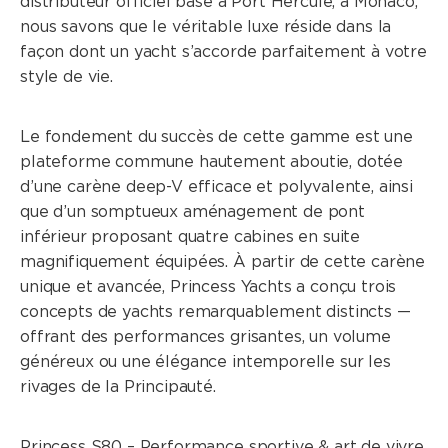
distributeur officiel basé à Port Hercule, à Monaco,
nous savons que le véritable luxe réside dans la
CLASSE S
façon dont un yacht s’accorde parfaitement à votre
style de vie.
CLASSE V
CLASSE C
Le fondement du succès de cette gamme est une
plateforme commune hautement aboutie, dotée
d’une carène deep-V efficace et polyvalente, ainsi
que d’un somptueux aménagement de pont
inférieur proposant quatre cabines en suite
magnifiquement équipées. À partir de cette carène
unique et avancée, Princess Yachts a conçu trois
concepts de yachts remarquablement distincts —
offrant des performances grisantes, un volume
généreux ou une élégance intemporelle sur les
rivages de la Principauté.
Princess S80 – Performance sportive & art de vivre