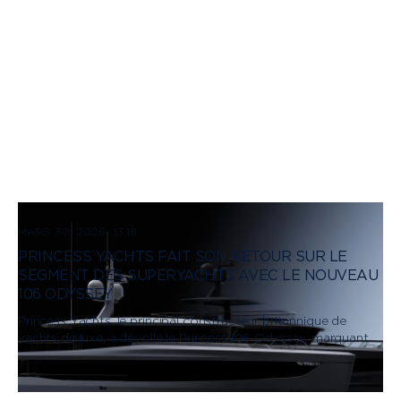
MARS 30, 2026, 13:18
PRINCESS YACHTS FAIT SON RETOUR SUR LE
SEGMENT DES SUPERYACHTS AVEC LE NOUVEAU
106 ODYSSEY
Princess Yachts, le principal constructeur britannique de
yachts de luxe, a dévoilé le Princess 106 Odyssey, marquant
son retour dans la prestigieuse catégorie des superyachts.