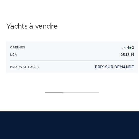
Yachts à vendre
4+2
PRINCESS X80
CABINES
NEUF
25.18 M
LOA
PRIX SUR DEMANDE
PRIX (VAT EXCL.)