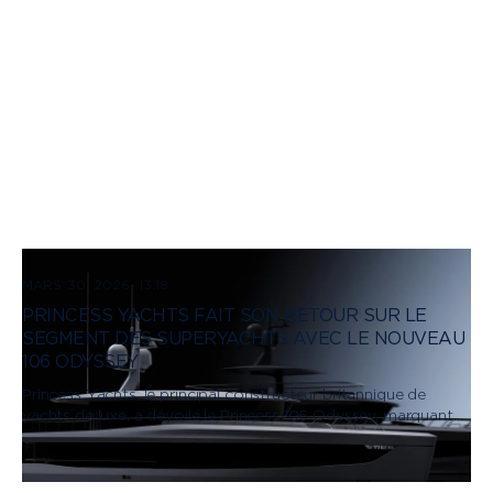
MARS 30, 2026, 13:18
PRINCESS YACHTS FAIT SON RETOUR SUR LE
SEGMENT DES SUPERYACHTS AVEC LE NOUVEAU
106 ODYSSEY
Princess Yachts, le principal constructeur britannique de
yachts de luxe, a dévoilé le Princess 106 Odyssey, marquant
son retour dans la prestigieuse catégorie des superyachts.