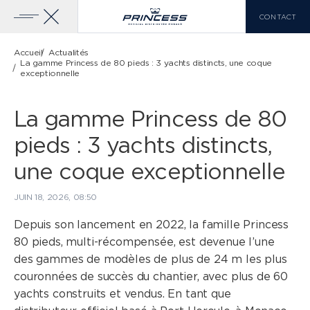
CONTACT
Accueil
Actualités
La gamme Princess de 80 pieds : 3 yachts distincts, une coque
exceptionnelle
YACHTS À VENDRE
GAMME PRINCESS
La gamme Princess de 80
pieds : 3 yachts distincts,
CLASSE X
VOIR PLUS
LISTE DE COMPARAISON
une coque exceptionnelle
0
JUIN 18, 2026, 08:50
Depuis son lancement en 2022, la famille Princess
80 pieds, multi-récompensée, est devenue l’une
EN
FR
IT
des gammes de modèles de plus de 24 m les plus
CLASSE Y
couronnées de succès du chantier, avec plus de 60
yachts construits et vendus. En tant que
CLASSE F