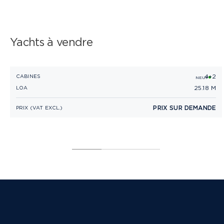
Yachts à vendre
4+2
PRINCESS X80
CABINES
NEUF
25.18 M
LOA
PRIX SUR DEMANDE
PRIX (VAT EXCL.)