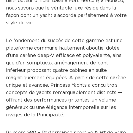
distributeur officiel basé à Port Hercule, à Monaco,
nous savons que le véritable luxe réside dans la
CLASSE S
façon dont un yacht s’accorde parfaitement à votre
style de vie.
CLASSE V
CLASSE C
Le fondement du succès de cette gamme est une
plateforme commune hautement aboutie, dotée
d’une carène deep-V efficace et polyvalente, ainsi
que d’un somptueux aménagement de pont
inférieur proposant quatre cabines en suite
magnifiquement équipées. À partir de cette carène
unique et avancée, Princess Yachts a conçu trois
concepts de yachts remarquablement distincts —
offrant des performances grisantes, un volume
généreux ou une élégance intemporelle sur les
rivages de la Principauté.
Princess S80 – Performance sportive & art de vivre