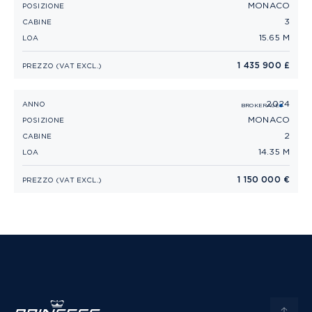
MONACO
POSIZIONE
3
CABINE
15.65 M
LOA
1 435 900 £
PREZZO (VAT EXCL.)
2024
PRINCESS F45 (2024)
ANNO
BROKERAGE
MONACO
POSIZIONE
2
CABINE
14.35 M
LOA
1 150 000 €
PREZZO (VAT EXCL.)