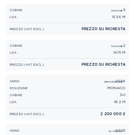
3
PRINCESS F50
CABINE
NUOVO
15.56 M
LOA
PREZZO SU RICHIESTA
PREZZO (VAT EXCL.)
2
PRINCESS F45
CABINE
NUOVO
14.15 M
LOA
PREZZO SU RICHIESTA
PREZZO (VAT EXCL.)
2026
PRINCESS F58 (2026)
ANNO
BROKERAGE
MONACO
POSIZIONE
3+1
CABINE
18.2 M
LOA
2 200 000 £
PREZZO (VAT EXCL.)
2026
PRINCESS F50 (2026)
ANNO
IN STOCK