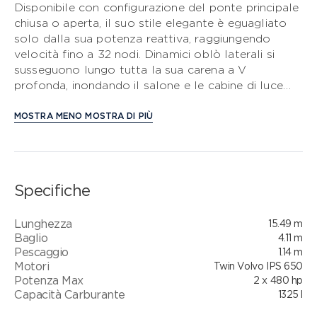
Disponibile con configurazione del ponte principale
chiusa o aperta, il suo stile elegante è eguagliato
CLASSE S
solo dalla sua potenza reattiva, raggiungendo
velocità fino a 32 nodi. Dinamici oblò laterali si
CLASSE V
susseguono lungo tutta la sua carena a V
profonda, inondando il salone e le cabine di luce
CLASSE C
naturale. Questa filosofia di design esterno
contemporaneo prosegue anche negli interni. Sul
MOSTRA MENO
MOSTRA DI PIÙ
modello con salone sul ponte, la pavimentazione in
legno è presente in tutto il ponte principale e nelle
aree cucina, mentre le doppie sedute di guida in
pelle nera Nero sono una nuova firma distintiva
Specifiche
dell’intera gamma Classe V. La cabina armatoriale a
tutto baglio è un rifugio accogliente, mentre la
Lunghezza
15.49 m
cabina di prua, con ampio letto matrimoniale, offre
Baglio
4.11 m
l’opzione dei letti a forbice. Il ben arredato salone
Pescaggio
1.14 m
inferiore può essere utilizzato come spazio per
Motori
Twin Volvo IPS 650
l’intrattenimento o, opzionalmente, convertito in un
Potenza Max
2 x 480 hp
letto matrimoniale occasionale. È inoltre possibile
Capacità Carburante
1325 l
configurare quest’area con una terza cabina.