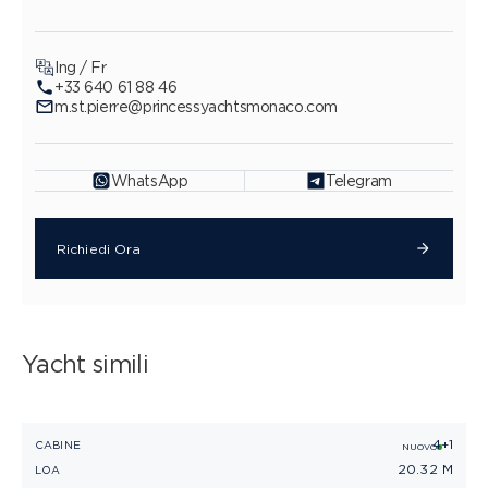
Ing / Fr
+33 640 61 88 46
m.st.pierre@princessyachtsmonaco.com
WhatsApp
Telegram
Richiedi Ora
Yacht simili
4+1
PRINCESS V65
CABINE
C
NUOVO
20.32 M
LOA
L