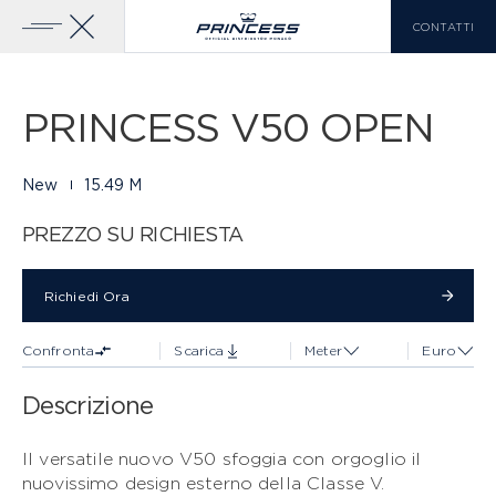
CONTATTI
Galleria
34 FOTO
Aggiungi Al
Scarica Brochure
Confronto
Home
Yachts
Princess V50 Open
PRINCESS V50 OPEN
YACHTS IN VENDITA
GAMMA PRINCESS
New
15.49 M
CLASSE X
SCOPRI DI PIÙ
PREZZO SU RICHIESTA
LISTA DI CONFRONTO
0
Richiedi Ora
Richiedi Ora
Confronta
Scarica
Meter
Euro
EN
FR
IT
Descrizione
CLASSE Y
Il versatile nuovo V50 sfoggia con orgoglio il
nuovissimo design esterno della Classe V.
CLASSE F