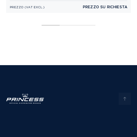
PREZZO SU RICHIESTA
PREZZO (VAT EXCL.)
P