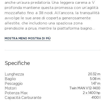
anche un’aura predatoria. Una leggera carena a V
profonda mantiene questa promessa con un’agilità
CLASSE S
mozzafiato fino a 38 nodi. All’ancora, la tranquillità
avvolge le sue aree di coperta generosamente
CLASSE V
allestite, che includono una spaziosa zona
prendisole a prua, mentre la piattaforma bagno
CLASSE C
idraulica e il garage per tender da 3.3m diventano
la base perfetta per gli sport acquatici.
MOSTRA MENO
MOSTRA DI PIÙ
Affascinante all’esterno, è distintamente cool
all’interno. La sua disposizione conviviale con
cucina a poppa, con zona pranzo open-plan
contrapposta, dispone di porte scorrevoli e di una
Specifiche
finestra elettrica completamente apribile che
conduce al pozzetto, creando un bar all’aperto.
Lunghezza
20.32 m
Sottocoperta, otto ospiti sono accolti in quattro
Baglio
5.08 m
cabine, tre delle quali con bagno privato.
Pescaggio
1.47 m
Motori
Twin MAN V12-1400
Potenza Max
2 x 1400 hp
Capacità Carburante
4100 l