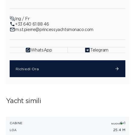
Ing / Fr
+33 640 61 88 46
m.st.pierre@princessyachtsmonaco.com
WhatsApp
Telegram
Richiedi Ora
Yacht simili
4+1
PRINCESS S80
CABINE
C
NUOVO
25.4 M
LOA
L