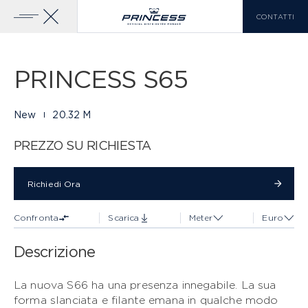
CONTATTI
Galleria
17 FOTO
Aggiungi Al
Scarica Brochure
Confronto
Home
Yachts
Princess S65
PRINCESS S65
YACHTS IN VENDITA
GAMMA PRINCESS
New
20.32 M
CLASSE X
SCOPRI DI PIÙ
PREZZO SU RICHIESTA
Richiedi Ora
LISTA DI CONFRONTO
0
Richiedi Ora
Confronta
Scarica
Meter
Euro
EN
FR
IT
Descrizione
CLASSE Y
La nuova S66 ha una presenza innegabile. La sua
forma slanciata e filante emana in qualche modo
CLASSE F