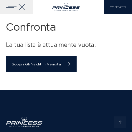
CONTATTI
Confronta
YACHTS IN VENDITA
La tua lista è attualmente vuota.
GAMMA PRINCESS
CLASSE X
SCOPRI DI PIÙ
Scopri Gli Yacht In Vendita
LISTA DI CONFRONTO
0
EN
FR
IT
CLASSE Y
CLASSE F