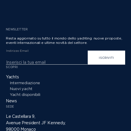
CLASSE S
CLASSE V
NEWSLETTER
Resta aggiornato su tutto il mondo dello yachting: nuove proposte,
CLASSE C
eventi internazionali e ultime novità del settore.
Indirizzo Email
ISCRIVITI
SCOPRI
Yachts
Intermediazione
Nuovi yacht
Yacht disponibili
News
SEDE
Le Castellara 9,
Avenue President JF Kennedy,
98000 Monaco