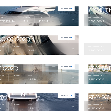
AZIMUT 
BROKERAGE
ONE
CABINE
LOA
PREZZO (VAT EXCL.)
STE, ITALIA
3+1
18.62 M
2 600 000 €
 60 (2025)
AZIMUT S
BROKERAGE
IONE
CABINE
LOA
PREZZO (VAT EXCL.)
LY
3
18.47 M
2 590 000 €
(2025)
RIVA 88 
BROKERAGE
IONE
CABINE
LOA
PREZZO (VAT EXCL.)
LY
4
26.7 M
5 350 000 €
3)
RIVA 90'
BROKERAGE
IONE
CABINE
LOA
PREZZO (VAT EXCL.)
LY
4
26.94 M
6 450 000 €