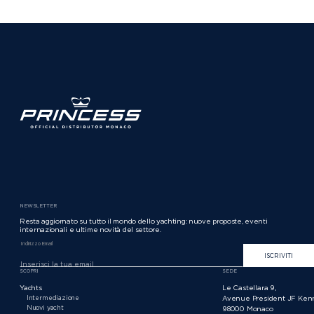
NEWSLETTER
Resta aggiornato su tutto il mondo dello yachting: nuove proposte, eventi
internazionali e ultime novità del settore.
Indirizzo Email
ISCRIVITI
SCOPRI
SEDE
Yachts
Le Castellara 9,
Intermediazione
Avenue President JF Ken
Nuovi yacht
98000 Monaco