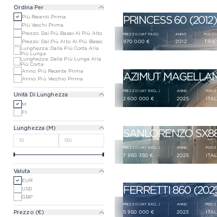
Ordina Per
PRINCESS 60 (2012)
Più Recenti Prima
Più Vecchi Prima
Prezzo: Dal Più Basso Al Più Alto
PREZZO (VAT PAID)
ANNO
POSIZI
Prezzo: Dal Più Alto Al Più Basso
970 000 €
2012
TRIE
Lunghezza: Dalla Più Corta Alla
Più Lunga
Lunghezza: Dalla Più Lunga Alla
Più Corta
Anno: Più Recente Prima
AZIMUT MAGELLANO
Anno: Più Vecchio Prima
PREZZO (VAT EXCL.)
ANNO
POSIZ
Unità Di Lunghezza
2 600 000 €
2025
ITA
M
Ft
Lunghezza (
M
)
SANLORENZO SX88 
PREZZO (VAT EXCL.)
ANNO
POSIZ
7 950 350 €
2025
ITA
Valuta
EUR
FERRETTI 860 (202
USD
GBP
PREZZO (VAT EXCL.)
ANNO
POSIZ
Prezzo (
€
)
5 950 000 €
2023
ITA