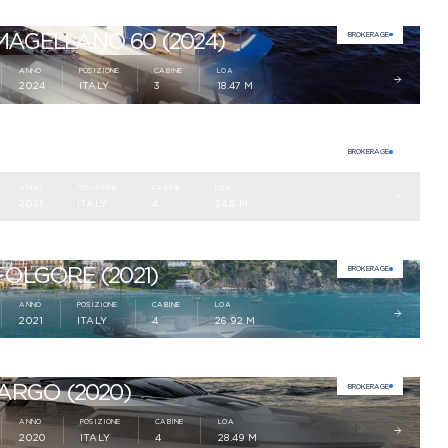
MAGELLANO 60 (2024)
BROKERAGE
ANNO
POSIZIONE
CABINE
LOA
2024
ITALY
3
18.47 M
8 (2021)
BROKERAGE
ANNO
POSIZIONE
CABINE
LOA
2021
ITALY
4
24.6 M
FOLGORE (2021)
BROKERAGE
ANNO
POSIZIONE
CABINE
LOA
2021
ITALY
4
26.92 M
 ARGO (2020)
BROKERAGE
ANNO
POSIZIONE
CABINE
LOA
2020
ITALY
4
28.49 M