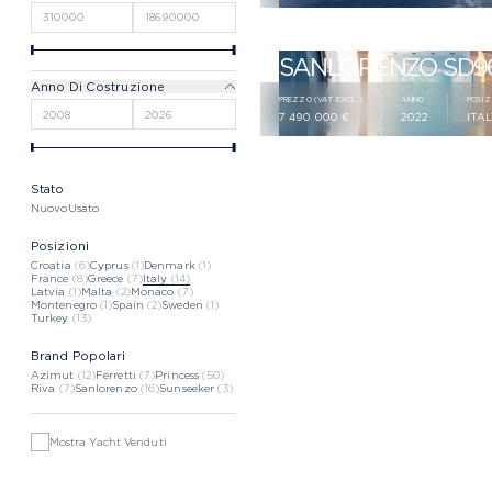
SANLORENZO SD96
Anno Di Costruzione
PREZZO (VAT EXCL.)
ANNO
POSIZ
7 490 000 €
2022
ITA
Stato
Nuovo
Usato
Posizioni
Croatia
(6)
Cyprus
(1)
Denmark
(1)
France
(8)
Greece
(7)
Italy
(14)
Latvia
(1)
Malta
(2)
Monaco
(7)
Montenegro
(1)
Spain
(2)
Sweden
(1)
Turkey
(13)
Brand Popolari
Azimut
(12)
Ferretti
(7)
Princess
(50)
Riva
(7)
Sanlorenzo
(16)
Sunseeker
(3)
Mostra Yacht Venduti