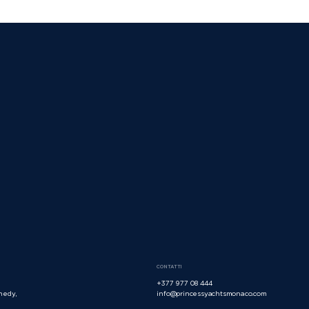
CONTATTI
+377 977 08 444
nedy,
info@princessyachtsmonaco.com