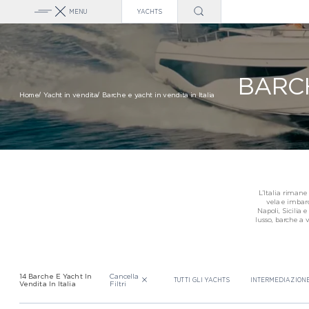
MENU
YACHTS
GAMMA PRINCESS
CLASSE X
CLASSE Y
BARCH
Home
Yacht in vendita
Barche e yacht in vendita in Italia
CLASSE F
CLASSE S
CLASSE V
CLASSE C
L’Italia rimane
PRINCESS YACHTS
vela e imbarca
STRAORDINARIA E
Napoli, Sicilia 
GREECE
VENDITA DI YACHT
S, VARO NEL 2027
lusso, barche a 
Cancella
14 Barche E Yacht In
TUTTI GLI YACHTS
INTERMEDIAZION
Filtri
Vendita In Italia