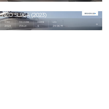
NZO SL96A (2023)
BROKERAGE
ANNO
POSIZIONE
CABINE
LOA
2023
ITALY
5
29.06 M