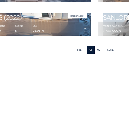
 (2022)
SANLORE
BROKERAGE
IONE
CABINE
LOA
PREZZO (VAT EXCL.)
LY
5
28.93 M
7 700 000 €
Prec.
01
02
Succ.