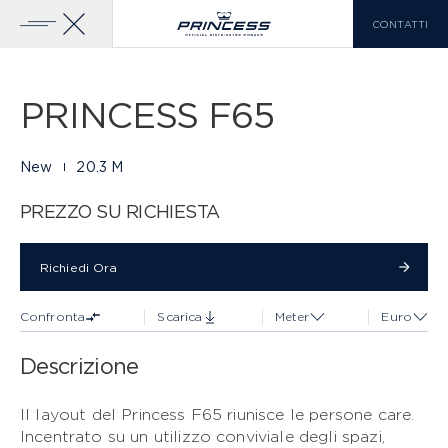
CONTATTI
Galleria
29 FOTO
Aggiungi Al
Scarica Brochure
Confronto
Home
Yachts
Princess F65
PRINCESS F65
YACHTS IN VENDITA
GAMMA PRINCESS
New
20.3 M
CLASSE X
SCOPRI DI PIÙ
PREZZO SU RICHIESTA
LISTA DI CONFRONTO
0
Richiedi Ora
Richiedi Ora
Confronta
Scarica
Meter
Euro
EN
FR
IT
Descrizione
CLASSE Y
Il layout del Princess F65 riunisce le persone care.
Incentrato su un utilizzo conviviale degli spazi,
CLASSE F