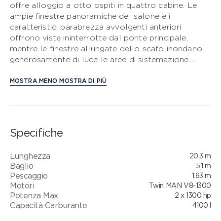
offre alloggio a otto ospiti in quattro cabine. Le
ampie finestre panoramiche del salone e i
CLASSE S
caratteristici parabrezza avvolgenti anteriori
offrono viste ininterrotte dal ponte principale,
CLASSE V
mentre le finestre allungate dello scafo inondano
generosamente di luce le aree di sistemazione.
CLASSE C
L’ampio ponte principale è suddiviso in una cucina di
poppa con dinette, un salone con grande divano a
MOSTRA MENO
MOSTRA DI PIÙ
U più sedute di cortesia di fronte alla postazione di
guida, che dispone di una porta di accesso laterale
al ponte. Il ponte di prua offre il luogo perfetto per
godersi il relax all’aperto, con prendisole sdoppiati
Specifiche
e la possibilità di includere un vano frigo integrato.
Il suo flybridge contemporaneo è l’area perfetta
Lunghezza
20.3 m
per intrattenere all’aperto, con sedute da pranzo
Baglio
5.1 m
ergonomiche, wet bar con barbecue, vano frigo e
Pescaggio
1.63 m
lavello, oltre a un prendisole a poppa e una seduta
Motori
Twin MAN V8-1300
di cortesia a L con inserto utilizzabile come
Potenza Max
2 x 1300 hp
secondo prendisole.
Capacità Carburante
4100 l