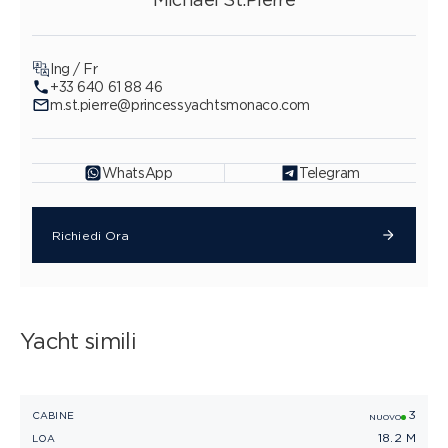
Ing / Fr
+33 640 61 88 46
m.st.pierre@princessyachtsmonaco.com
WhatsApp
Telegram
Richiedi Ora
Yacht simili
3
PRINCESS F58
CABINE
C
NUOVO
18.2 M
LOA
L