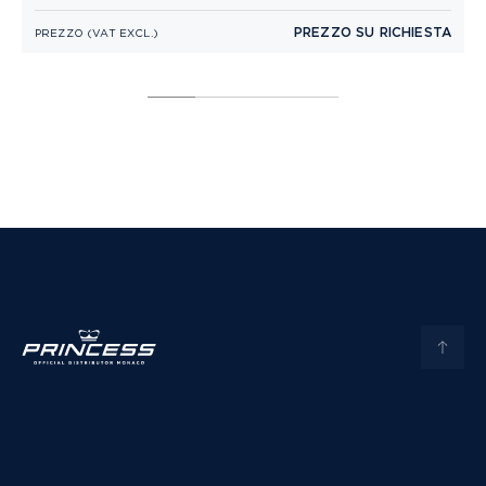
PREZZO SU RICHIESTA
PREZZO (VAT EXCL.)
P