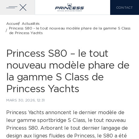
CONTACT
Accueil
Actualités
Princess S80 – le tout nouveau modèle phare de la gamme S Class
de Princess Yachts
YACHTS À VENDRE
GAMME PRINCESS
Princess S80 – le tout
nouveau modèle phare de
CLASSE X
VOIR PLUS
LISTE DE COMPARAISON
la gamme S Class de
0
Princess Yachts
MARS 30, 2026, 12:31
EN
FR
IT
Princess Yachts annoncent le dernier modèle de
leur gamme sportbridge S Class, le tout nouveau
CLASSE Y
Princess S80. Arborant le tout dernier langage de
design aux lignes fluides de Princess, le S80 a été
CLASSE F