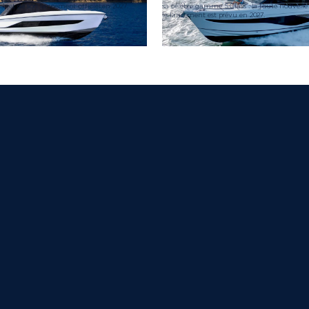
’objet de son lancement officiel en 2027.
sa célèbre gamme S Class : la toute nouvelle
le lancement est prévu en 2027.