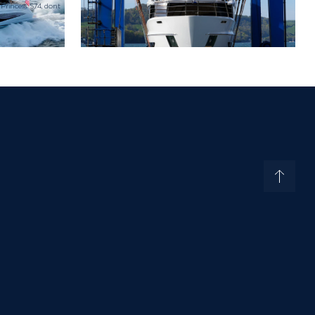
 Princess S74, dont