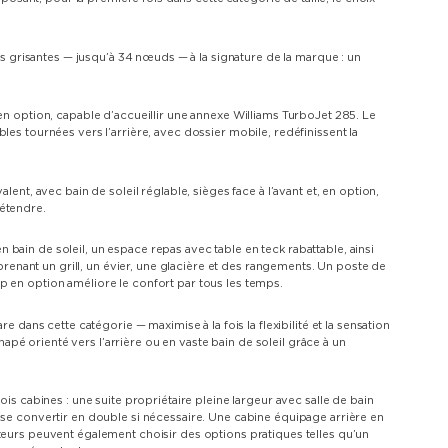
grisantes — jusqu’à 34 nœuds — à la signature de la marque : un
 en option, capable d’accueillir une annexe Williams TurboJet 285. Le
les tournées vers l’arrière, avec dossier mobile, redéfinissent la
lent, avec bain de soleil réglable, sièges face à l’avant et, en option,
détendre.
bain de soleil, un espace repas avec table en teck rabattable, ainsi
nant un grill, un évier, une glacière et des rangements. Un poste de
p en option améliore le confort par tous les temps.
e dans cette catégorie — maximise à la fois la flexibilité et la sensation
é orienté vers l’arrière ou en vaste bain de soleil grâce à un
ois cabines : une suite propriétaire pleine largeur avec salle de bain
 se convertir en double si nécessaire. Une cabine équipage arrière en
teurs peuvent également choisir des options pratiques telles qu’un