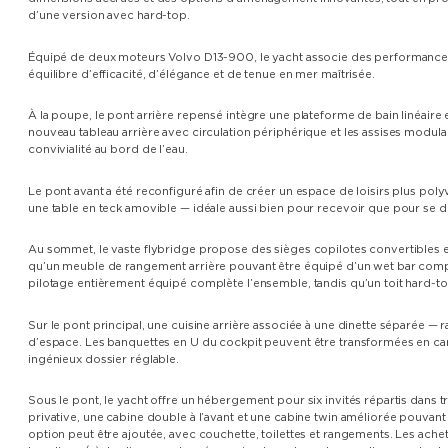
d’une version avec hard-top.
Équipé de deux moteurs Volvo D13-900, le yacht associe des performances 
équilibre d’efficacité, d’élégance et de tenue en mer maîtrisée.
À la poupe, le pont arrière repensé intègre une plateforme de bain linéaire
nouveau tableau arrière avec circulation périphérique et les assises modulab
convivialité au bord de l’eau.
Le pont avant a été reconfiguré afin de créer un espace de loisirs plus polyva
une table en teck amovible — idéale aussi bien pour recevoir que pour se 
Au sommet, le vaste flybridge propose des sièges copilotes convertibles en 
qu’un meuble de rangement arrière pouvant être équipé d’un wet bar compre
pilotage entièrement équipé complète l’ensemble, tandis qu’un toit hard-to
Sur le pont principal, une cuisine arrière associée à une dinette séparée — rar
d’espace. Les banquettes en U du cockpit peuvent être transformées en canap
ingénieux dossier réglable.
Sous le pont, le yacht offre un hébergement pour six invités répartis dans tr
privative, une cabine double à l’avant et une cabine twin améliorée pouvant
option peut être ajoutée, avec couchette, toilettes et rangements. Les ache