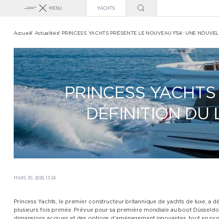
MENU
YACHTS
GAMME PRINCESS
Accueil
Actualités
PRINCESS YACHTS PRÉSENTE LE NOUVEAU F54 : UNE NOUVEL
CLASSE X
CLASSE Y
CLASSE F
CLASSE S
PRINCESS YACHTS
CLASSE V
DÉFINITION DU
CLASSE C
PRINCESS YACHTS
REMARQUABLE DE 
GREECE
VENTES DE YACHT
EN 2027
MARS 30, 2026, 13:24
Princess Yachts, le premier constructeur britannique de yachts de luxe, a dé
plusieurs fois primée. Prévue pour sa première mondiale au boot Düsseldor
dimensions accrues et des options d’aménagement innovantes, tout en propos