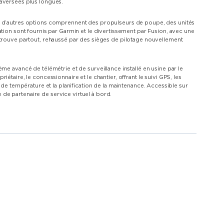
raversées plus longues.
ue d’autres options comprennent des propulseurs de poupe, des unités
ation sont fournis par Garmin et le divertissement par Fusion, avec une
etrouve partout, rehaussé par des sièges de pilotage nouvellement
me avancé de télémétrie et de surveillance installé en usine par le
étaire, le concessionnaire et le chantier, offrant le suivi GPS, les
 de température et la planification de la maintenance. Accessible sur
ce de partenaire de service virtuel à bord.