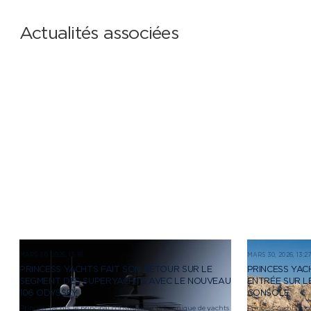
Actualités associées
MARS 30, 2026, 13:18
MARS 30, 2026, 13:2
PRINCESS YACHTS FAIT SON RETOUR SUR LE
PRINCESS YAC
SEGMENT DES SUPERYACHTS AVEC LE NOUVEAU
ENTRÉE SUR L
106 ODYSSEY
CONSOLE
Princess Yachts, le principal constructeur britannique de yachts
Princess Yachts a c