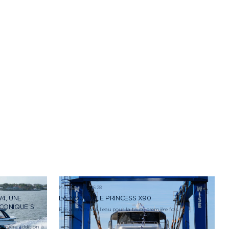
MAI 25, 2026, 06:28
4, UNE
LA NOUVELLE PRINCESS X90
CONIQUE S
Elle a été mise à l’eau pour la toute première fois.
dernière addition à