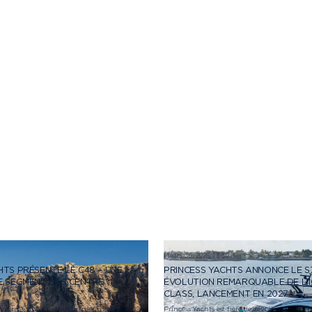
7
MARS 30, 2026, 13:30
HTS PRÉSENTE LE C48 – UNE
PRINCESS YACHTS ANNONCE LE S7
E SEGMENT DES CENTRE
ÉVOLUTION REMARQUABLE DE L’I
CLASS, LANCEMENT EN 2027
onfirmé que son tout dernier modèle, la
Princess Yachts est fière de dévoiler la toute 