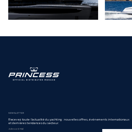
de luxe, a dévoilé le Princess 106 Odyssey, marquant son retour
Princess C48, fera l
dans la prestigieuse catégorie des superyachts.
NEWSLETTER
Recevez toute l’actualité du yachting : nouvelles offres, événements internationaux
et dernières tendances du secteur.
Adresse E-Mail