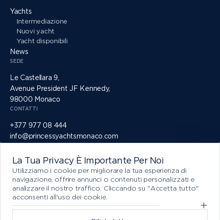
Yachts
Intermediazione
Nuovi yacht
Yacht disponibili
News
SEDE
Le Castellara 9,
Avenue President JF Kennedy,
98000 Monaco
CONTATTI
+377 977 08 444
info@princessyachtsmonaco.com
SOCIAL
La Tua Privacy È Importante Per Noi
Utilizziamo i cookie per migliorare la tua esperienza di
navigazione, offrire annunci o contenuti personalizzati e
analizzare il nostro traffico. Cliccando su "Accetta tutto"
acconsenti all'uso dei cookie.
Mostra preferenze cookie opzionali