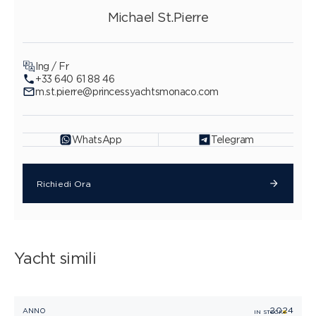
Michael St.Pierre
Ing / Fr
+33 640 61 88 46
m.st.pierre@princessyachtsmonaco.com
WhatsApp
Telegram
Richiedi Ora
Yacht simili
2024
PRINCESS F45
ANNO
IN STOCK