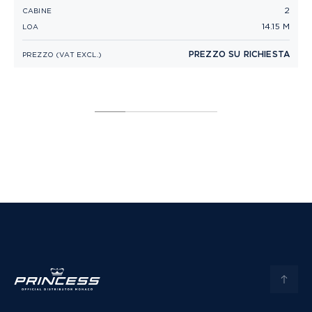
2
CABINE
P
14.15 M
LOA
C
L
PREZZO SU RICHIESTA
PREZZO (VAT EXCL.)
P