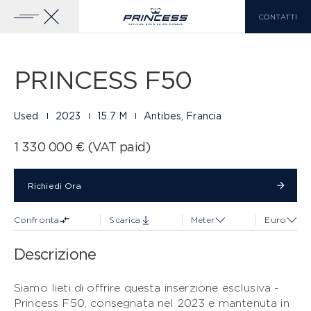
CONTATTI
Galleria
42 FOTO
Aggiungi Al
Scarica Brochure
Confronto
Home
Yachts
Princess F50
PRINCESS F50
YACHTS IN VENDITA
GAMMA PRINCESS
Used
2023
15.7 M
Antibes, Francia
CLASSE X
SCOPRI DI PIÙ
1 330 000 € (VAT paid)
LISTA DI CONFRONTO
0
Richiedi Ora
Richiedi Ora
Confronta
Scarica
Meter
Euro
EN
FR
IT
Descrizione
CLASSE Y
Siamo lieti di offrire questa inserzione esclusiva -
Princess F50, consegnata nel 2023 e mantenuta in
CLASSE F