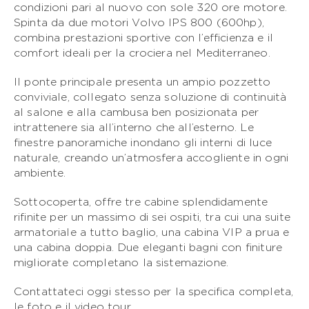
condizioni pari al nuovo con sole 320 ore motore.
Spinta da due motori Volvo IPS 800 (600hp),
CLASSE S
combina prestazioni sportive con l’efficienza e il
comfort ideali per la crociera nel Mediterraneo.
CLASSE V
Il ponte principale presenta un ampio pozzetto
CLASSE C
conviviale, collegato senza soluzione di continuità
al salone e alla cambusa ben posizionata per
intrattenere sia all’interno che all’esterno. Le
finestre panoramiche inondano gli interni di luce
naturale, creando un’atmosfera accogliente in ogni
ambiente.
Sottocoperta, offre tre cabine splendidamente
rifinite per un massimo di sei ospiti, tra cui una suite
armatoriale a tutto baglio, una cabina VIP a prua e
una cabina doppia. Due eleganti bagni con finiture
migliorate completano la sistemazione.
Contattateci oggi stesso per la specifica completa,
le foto e il video tour.