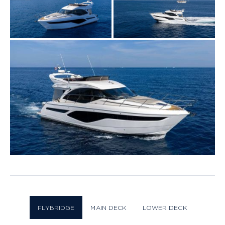
Layout
42 FOTO
FLYBRIDGE
MAIN DECK
LOWER DECK