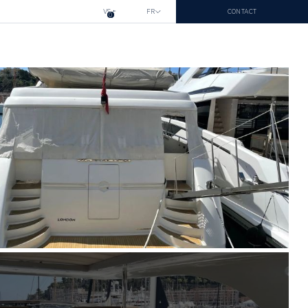
VS
FR
CONTACT
0
LDORF 2026