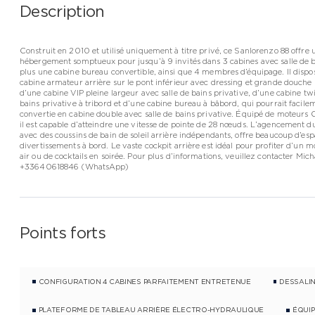
Description
Construit en 2010 et utilisé uniquement à titre privé, ce Sanlorenzo 88 offre 
hébergement somptueux pour jusqu’à 9 invités dans 3 cabines avec salle de b
plus une cabine bureau convertible, ainsi que 4 membres d’équipage. Il dispo
cabine armateur arrière sur le pont inférieur avec dressing et grande douc
d’une cabine VIP pleine largeur avec salle de bains privative, d’une cabine twi
bains privative à tribord et d’une cabine bureau à bâbord, qui pourrait facile
convertie en cabine double avec salle de bains privative. Équipé de moteurs
il est capable d’atteindre une vitesse de pointe de 28 nœuds. L’agencement du
avec des coussins de bain de soleil arrière indépendants, offre beaucoup d’esp
divertissements à bord. Le vaste cockpit arrière est idéal pour profiter d’un 
air ou de cocktails en soirée. Pour plus d’informations, veuillez contacter Mich
+33640618846 (WhatsApp)
Points forts
CONFIGURATION 4 CABINES PARFAITEMENT ENTRETENUE
DESSALI
PLATEFORME DE TABLEAU ARRIÈRE ÉLECTRO-HYDRAULIQUE
ÉQUIP