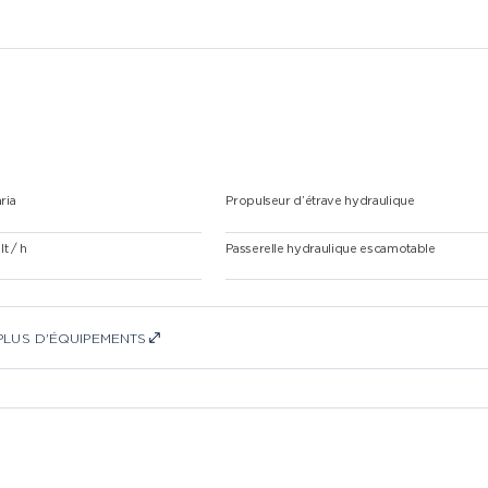
ria
Propulseur d’étrave hydraulique
t / h
Passerelle hydraulique escamotable
PLUS D'ÉQUIPEMENTS