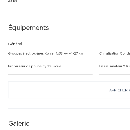
28 kn
Équipements
Général
Groupes électrogènes Kohler, 1x33 kw + 1x27 kw
Climatisation Conda
Propulseur de poupe hydraulique
Dessalinisateur 230 l
AFFICHER 
Galerie