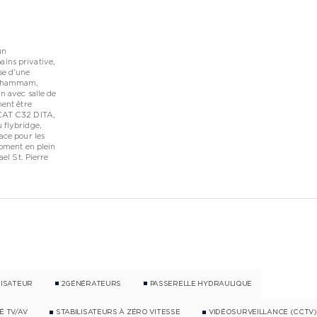
un
ains privative,
se d’une
he hammam,
n avec salle de
ment être
 CAT C32 DITA,
 flybridge,
ace pour les
moment en plein
ael St. Pierre
NISATEUR
2GÉNÉRATEURS
PASSERELLE HYDRAULIQUE
É TV/AV
STABILISATEURS À ZÉRO VITESSE
VIDÉOSURVEILLANCE (CCTV)