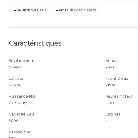
ANNEXE WILLIAMS
MOTEURS CAT FIABLES
Caractéristiques
Emplacement
Année
Monaco
2010
Largeur
Tirant D'eau
6.75 m
2.15 m
Puissance Max
Heures Moteur
2 x 1902 hp
1200
Capacité Eau
Cabines
3000 l
4
Vitesse Max