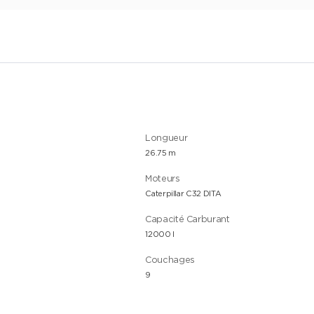
Longueur
26.75 m
Moteurs
Caterpillar C32 DITA
Capacité Carburant
12000 l
Couchages
9