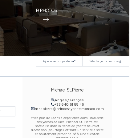
19 PHOTOS
Ajouter au comparateur
Télécharger la brochure
Michael St.Pierre
Anglais / Français
+33 640 61 88 46
m.st.pierre@princessyachtsmonaco.com
Avec plus de 10 ans d’expérience dans l’industrie
des yachts de luxe, Michael St. Pierre est
spécialisé dans la vente de yachts neufs et
d’occasion (courtage), offrant un service discret
et hautement personnalisé à une clientèle
internationale.